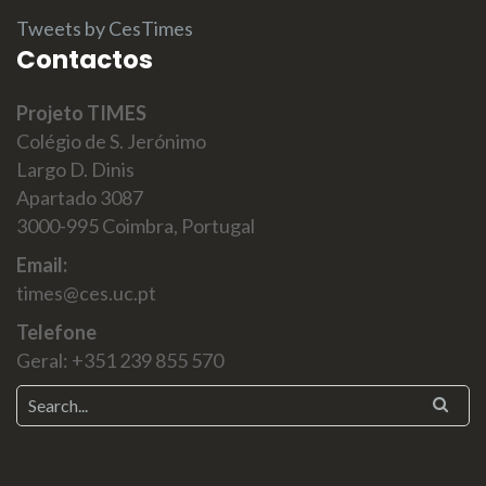
Tweets by CesTimes
Contactos
Projeto TIMES
Colégio de S. Jerónimo
Largo D. Dinis
Apartado 3087
3000-995 Coimbra, Portugal
Email:
times@ces.uc.pt
Telefone
Geral: +351 239 855 570