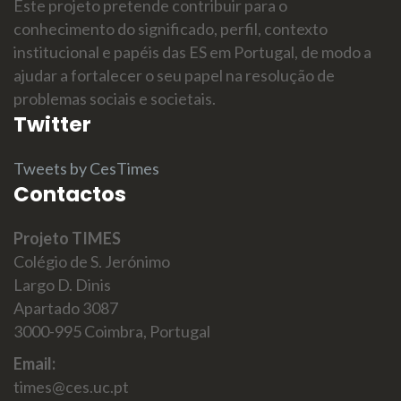
Este projeto pretende contribuir para o
conhecimento do significado, perfil, contexto
institucional e papéis das ES em Portugal, de modo a
ajudar a fortalecer o seu papel na resolução de
problemas sociais e societais.
Twitter
Tweets by CesTimes
Contactos
Projeto TIMES
Colégio de S. Jerónimo
Largo D. Dinis
Apartado 3087
3000-995 Coimbra, Portugal
Email:
times@ces.uc.pt